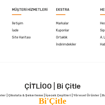
MÜŞTERI HIZMETLERI
EKSTRA
HE
İletişim
Markalar
He
İade
Kuponlar
Sip
Site Haritası
Ortaklık
A. 
İndirimdekiler
Hab
ÇİTLİOO | Bi Çitle
er | Çikolata & Şekerleme | İçecek Çeşitleri | Yöresel Ürünler | Ba
Bi'Çitle