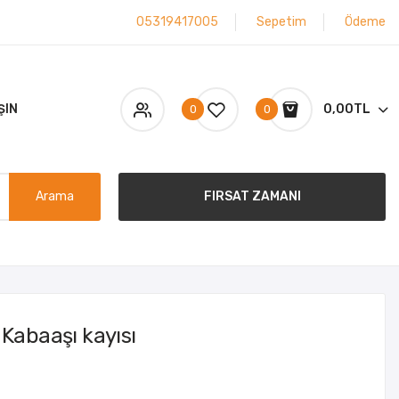
05319417005
Sepetim
Ödeme
ŞIN
0,00TL
0
0
Arama
FIRSAT ZAMANI
 Kabaaşı kayısı