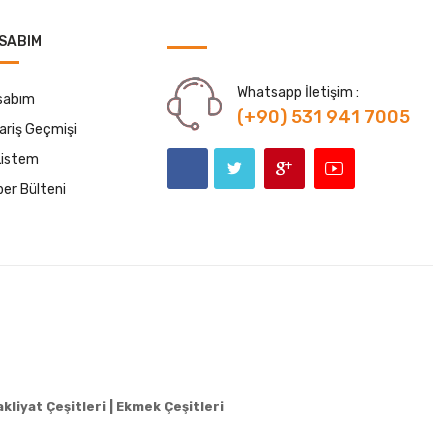
SABIM
Whatsapp İletişim :
sabım
(+90) 531 941 7005
ariş Geçmişi
Listem
er Bülteni
kliyat Çeşitleri |
Ekmek Çeşitleri