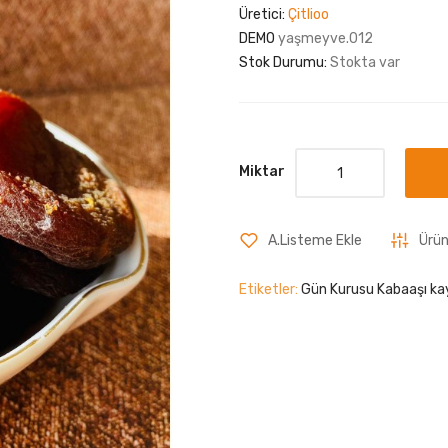
Üretici:
Çitlioo
DEMO
yaşmeyve.012
Stok Durumu:
Stokta var
Miktar
A.Listeme Ekle
Ürün
Etiketler:
Gün Kurusu Kabaaşı kay