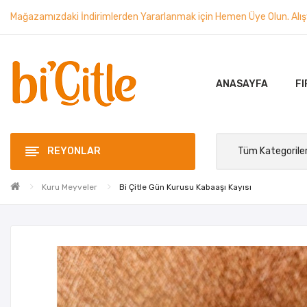
Mağazamızdaki İndirimlerden Yararlanmak için Hemen Üye Olun. Alışve
ANASAYFA
FI
REYONLAR
Kuru Meyveler
Bi Çitle Gün Kurusu Kabaaşı Kayısı