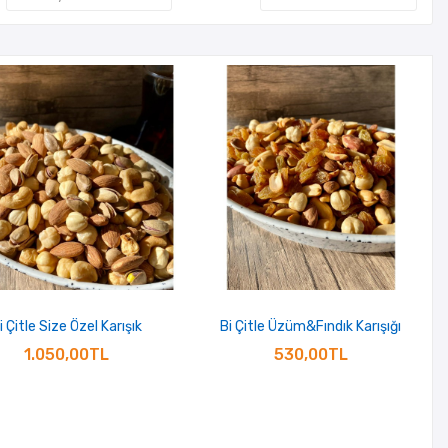
i Çitle Size Özel Karışık
Bi Çitle Üzüm&Fındık Karışığı
1.050,00TL
530,00TL