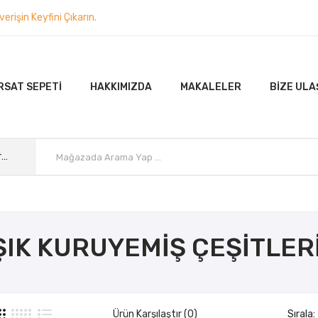
rişin Keyfini Çıkarın.
RSAT SEPETI
HAKKIMIZDA
MAKALELER
BIZE ULA
Tüm Kategoriler
ŞIK KURUYEMIŞ ÇEŞITLER
Ürün Karşılaştır (0)
Sırala: