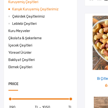
Kuruyemiş Çeşitleri
Karışık Kuruyemiş Çeşitlerimiz
Çekirdek Çeşitlerimiz
Leblebi Çeşitleri
Kuru Meyveler
Çikolata & Şekerleme
İçecek Çeşitleri
Yöresel Ürünler
Bakliyat Çeşitleri
Ekmek Çeşitleri
Bi Çitl
PRICE
6
TL
-
TL