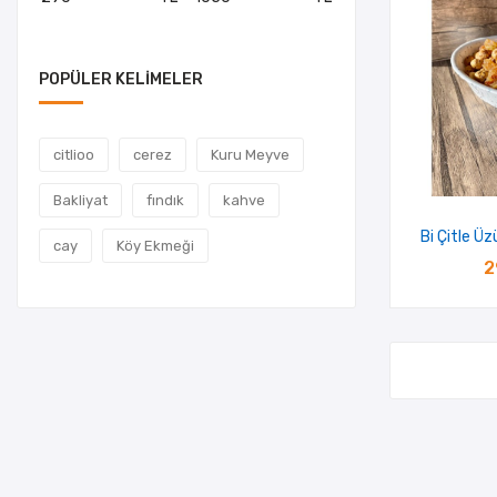
POPÜLER KELIMELER
citlioo
cerez
Kuru Meyve
Bakliyat
fındık
kahve
Bi Çitle Ü
cay
Köy Ekmeği
2