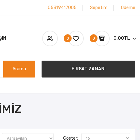
05319417005
Sepetim
Ödeme
ŞIN
0,00TL
0
0
Arama
FIRSAT ZAMANI
IMIZ
Göster: