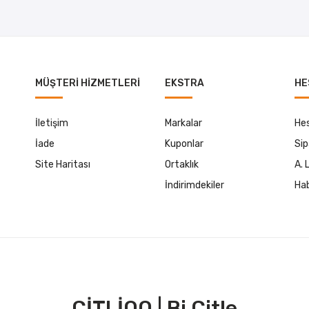
MÜŞTERI HIZMETLERI
EKSTRA
HE
İletişim
Markalar
He
İade
Kuponlar
Sip
Site Haritası
Ortaklık
A. 
İndirimdekiler
Hab
ÇİTLİOO | Bi Çitle