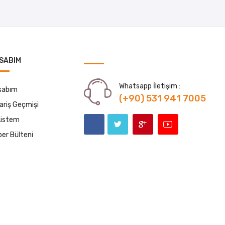
SABIM
Whatsapp İletişim :
sabım
(+90) 531 941 7005
ariş Geçmişi
Listem
er Bülteni