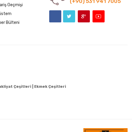
(+90) 531 941 7005
ariş Geçmişi
Listem
er Bülteni
kliyat Çeşitleri |
Ekmek Çeşitleri