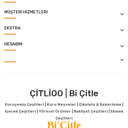
MÜŞTERI HIZMETLERI
EKSTRA
HESABIM
ÇİTLİOO | Bi Çitle
Kuruyemiş Çeşitleri | Kuru Meyveler | Çikolata & Şekerleme |
İçecek Çeşitleri | Yöresel Ürünler | Bakliyat Çeşitleri |
Ekmek
Çeşitleri
Bi'Çitle